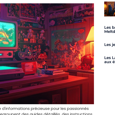
Les b
Meltd
Les j
Les L
aux é
e d'informations précieuse pour les passionnés
groupent des guides détaillés, des instructions