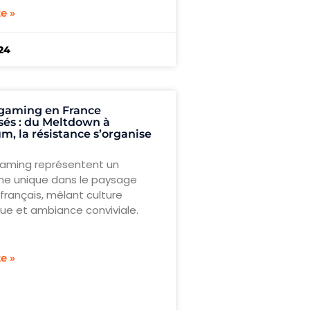
te »
024
 gaming en France
sés : du Meltdown à
m, la résistance s’organise
gaming représentent un
e unique dans le paysage
s français, mêlant culture
que et ambiance conviviale.
te »