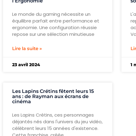
l’Ergonomie
so
Le monde du gaming nécessite un
L'
équilibre parfait entre performance et
re
ergonomie. Une configuration réussie
ac
repose sur une sélection minutieuse
Va
Lire la suite »
Li
23 avril 2024
1 
Les Lapins Crétins fêtent leurs 15
ans : de Rayman aux écrans de
cinéma
Les Lapins Crétins, ces personnages
déjantés nés dans l'univers du jeu vidéo,
célèbrent leurs 15 années d'existence.
Cette franchise, créée