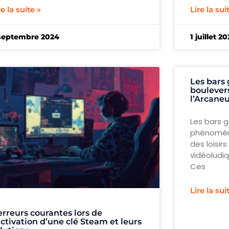
re la suite »
Lire la sui
septembre 2024
1 juillet 2
Les bars
boulever
l’Arcaneu
Les bars 
phénomèn
des loisir
vidéoludi
Ces
Lire la sui
erreurs courantes lors de
activation d’une clé Steam et leurs