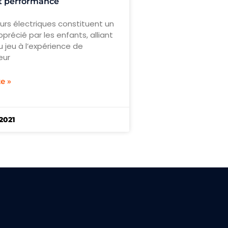
et performance
urs électriques constituent un
récié par les enfants, alliant
du jeu à l’expérience de
eur
te »
2021