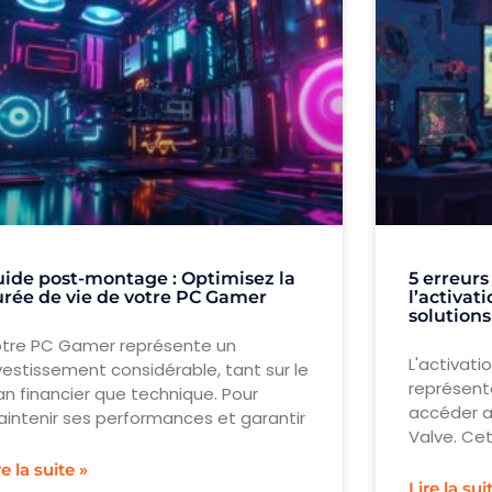
ide post-montage : Optimisez la
5 erreurs
rée de vie de votre PC Gamer
l’activat
solutions
tre PC Gamer représente un
L'activati
vestissement considérable, tant sur le
représent
an financier que technique. Pour
accéder a
intenir ses performances et garantir
Valve. Ce
re la suite »
Lire la sui